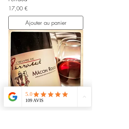
Prix
17,00 €
Ajouter au panier
MACON ROUGE 2024 -
BIO - Bourgogne - Domaine