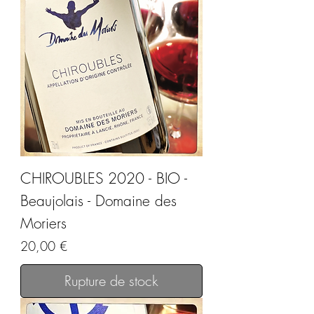
CHIROUBLES 2020 - BIO -
Beaujolais - Domaine des
Moriers
Prix
20,00 €
Rupture de stock