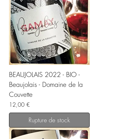
BEAUJOLAIS 2022 - BIO -
Beaujolais - Domaine de la
Couvette
Prix
12,00 €
Rupture de stock