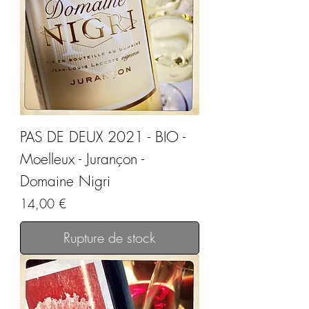
PAS DE DEUX 2021 - BIO -
Moelleux - Jurançon -
Domaine Nigri
Prix
14,00 €
Rupture de stock