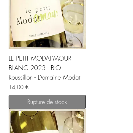
LE PETIT MODAT'MOUR
BLANC 2023 - BIO -
Roussillon - Domaine Modat
Prix
14,00 €
Rupture de stock