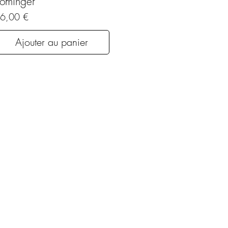
ominger
rix
6,00 €
Ajouter au panier