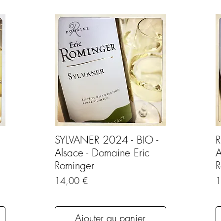
SYLVANER 2024 - BIO -
R
Alsace - Domaine Eric
A
Rominger
R
Prix
P
14,00 €
1
Ajouter au panier