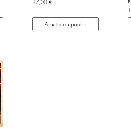
R
Prix
17,00 €
P
1
Ajouter au panier