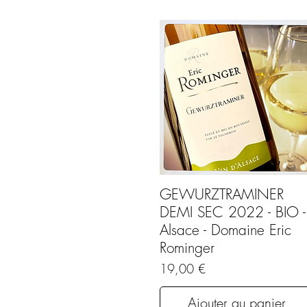
GEWURZTRAMINER
DEMI SEC 2022 - BIO -
Alsace - Domaine Eric
Rominger
Prix
19,00 €
Ajouter au panier