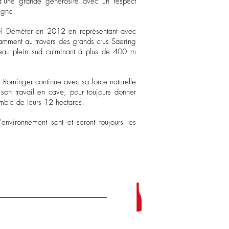
’une grande générosité avec un respect
vigne.
abel Déméter en 2012 en représentant avec
otamment au travers des grands crus Saering
oteau plein sud culminant à plus de 400 m
ne Rominger continue avec sa force naturelle
on travail en cave, pour toujours donner
emble de leurs 12 hectares.
'environnement sont et seront toujours les