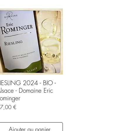
IESLING 2024 - BIO -
lsace - Domaine Eric
ominger
rix
7,00 €
Ajouter au panier