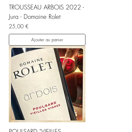
TROUSSEAU ARBOIS 2022 -
Jura - Domaine Rolet
Prix
25,00 €
Ajouter au panier
POULSARD "VIEILLES