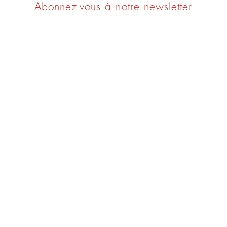
Abonnez-vous à notre newsletter
CONTACT
Halle de l'Arsenal - Place Line Renaud
92500 Rueil Malmaison
contact@laclefdesvins.com
06 31 65 37 16