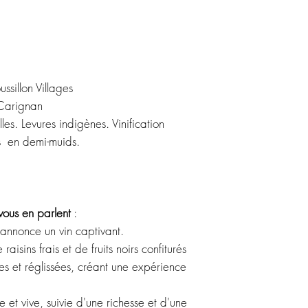
biologique, le dom
biodynamie en 2015
Philippe, Louis et Q
domaine familial a
Au cœur de leur a
ssillon Villages
la nature et de la
Carignan
pratiques comme le
es. Levures indigènes. Vinification
douce.
s en demi-muids.
Au chai, les raisins
parcelle, mettant e
chaque terroir.
Les levures indigèn
 vous en parlent
:
infusion préservent 
e annonce un vin captivant.
se fait dans de gr
isins frais et de fruits noirs confiturés
finesse aromatique
Le Domaine Modat 
s et réglissées, créant une expérience
engagement envers 
du terroir. À trave
 et vive, suivie d'une richesse et d'une