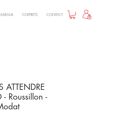
CADEAUX
COFFRETS
CONTACT
S ATTENDRE
- Roussillon -
Modat