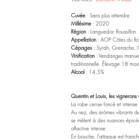
Cuvée
: Sans plus attendre
Millésime
: 2020
Région
: Languedoc Roussillon
Appellation
: AOP Côtes du Rou
Cépages
:
Syrah, Grenache, 
Vinification
: Vendanges manuell
traditionnelle. Élevage 18 moi
Alcool
: 14,5%
Quentin et Louis, les vignerons
La robe cerise foncé et intens
Au nez, des arômes vibrants de ra
se mêlent à des nuances épicée
olfactive intense.
En bouche, l'attaque est franche