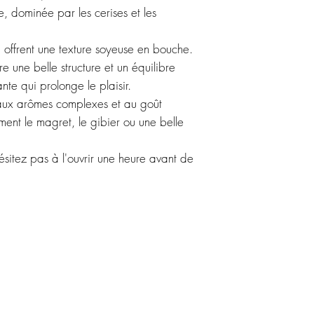
Philippe et mainte
e, dominée par les cerises et les
des vins d'une élég
l'âme authentique d
, offrent une texture soyeuse en bouche.
e une belle structure et un équilibre
ante qui prolonge le plaisir.
 aux arômes complexes et au goût
nt le magret, le gibier ou une belle
hésitez pas à l'ouvrir une heure avant de
Ne ratez rien !