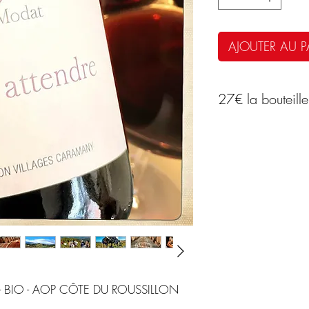
AJOUTER AU P
27€ la bouteille
L'HISTOIRE DU 
Le Domaine Modat
2007, incarne l'uni
terroir d'exception
Niché à Cassagnes
Orientales, les 25
d'un climat et d'u
vins fins.
- BIO - AOP CÔTE DU ROUSSILLON
Engagé dès ses dé