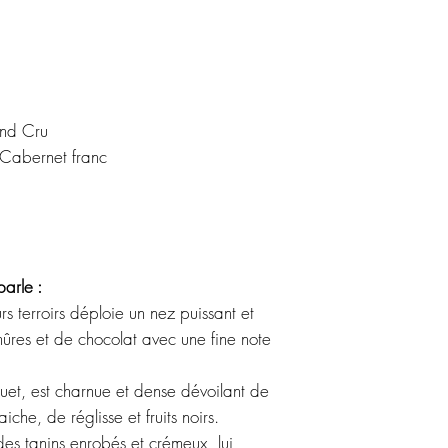
talent d'experte au
du terroir, une quêt
est recherchée la m
des vignes-jardins.
En agriculture biolo
and Cru
labour, taille en 
Cabernet franc
font manuellement,
pas abimer les rais
Finesse et éléganc
Des vins de vigner
parle :
s terroirs déploie un nez puissant et
ûres et de chocolat avec une fine note
uet, est charnue et dense dévoilant de
che, de réglisse et fruits noirs.
des tanins enrobés et crémeux lui