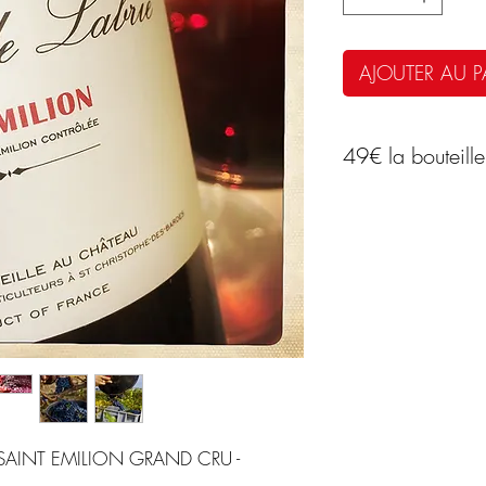
AJOUTER AU P
49€ la bouteille
L'HISTOIRE DU 
Axelle Courdurié e
Depuis les années 
menée vers une co
pointue de leurs s
de Labrie, domain
l'AOC Saint-Emilio
exprimer son talen
rare et d'une fines
 SAINT EMILION GRAND CRU -
« Talent de femme »