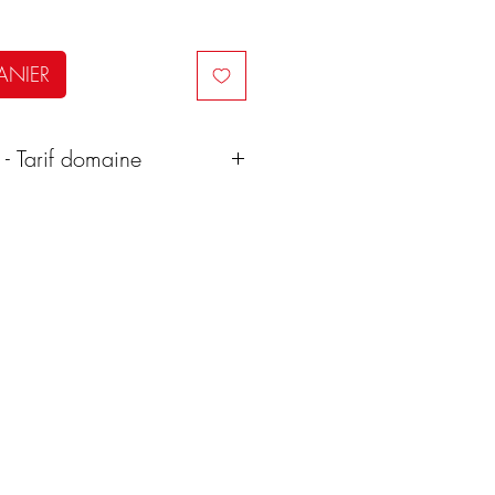
ANIER
 - Tarif domaine
DOMAINE
st l'alchimiste du domaine.
90, sa passion des vins l'a
nnaissance de plus en plus
ecrets, jusqu'à Château Croix
e de 5,78 ha situé au cœur de
n Grand Cru, où elle peut
t dans des vins d'une élégance
se très appréciée.
, dit Pierre Courdurié, mais