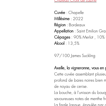
Château Croix de Labrie
Cuvée
: Chapelle
Millésime
: 2022
Région
: Bordeaux
Appellation
: Saint Emilion Gr
Cépages
:
90% Merlot , 10% 
Alcool
: 13,5%
97/100 James Suckling
Axelle, la vigneronne, vous en 
Cette cuvée assemblant plusieur
profond de baies noires bien m
de noyau de cerise.
La bouche, à l'unisson du bouq
savoureuses notes de menthe frai
La finale longue, épaulée par 