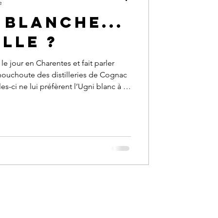
e
 blanche...
elle ?
le jour en Charentes et fait parler
houchoute des distilleries de Cognac
s-ci ne lui préfèrent l’Ugni blanc à la
e blanche sera longtemps expo rtée en
ndais. La Folle blanche porte de
armi lesquels Blancheton, Enrageat
t Gros plant en Pays nantais et en
uil