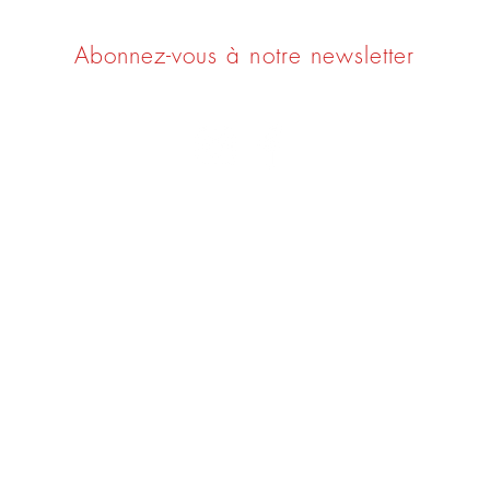
Abonnez-vous à notre newsletter
CONTACT
Halle de l'Arsenal - Place Line Renaud
92500 Rueil Malmaison
contact@laclefdesvins.com
06 31 65 37 16