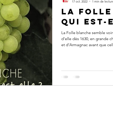
17 oct. 2022
1 min de lectur
La Folle
Qui est-
La Folle blanche semble voir 
d’elle dès 1630, en grande c
et d’Armagnac avant que celle
fin du 19eme siècle. La Foll
Europe du Nord par les Holla
nombreux noms en France, p
dans le vignoble du Sud-Oues
Vendée, Piquepoult, Piquepo
Ne ratez rien !